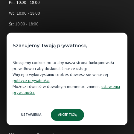
Pn.: 10:00 - 18:00
Wt.: 10:00 - 18:00
Śr.: 10:00 - 18:00
Czw.: 10:00 - 18:00
Pt.: 10:00 - 18:00
Szanujemy Twoją prywatność,
Sb.: 09:00 - 16:00
Stosujemy cookies po to aby nasza strona funkcjonowała
Nd.: 09:00 - 16:00 (tylko handlowe)
prawidłowo i aby doskonalić nasze usługi.
Więcej o wykorzystaniu cookies dowiesz sie w naszej
HOMEPARK Targówek
polityce prywatności
.
ul. Malborska 37 lok. 34
Możesz również w dowolnym momencie zmienic
ustawienia
03-286 Warszawa
prywatności.
targowek@jawor-parkiet.pl
883 959 911
USTAWIENIA
AKCEPTUJĘ