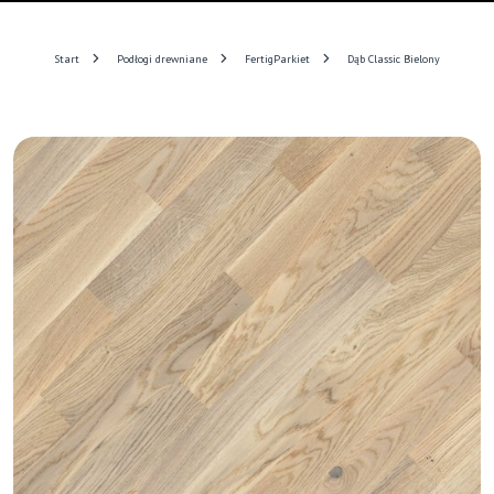
Start
Podłogi drewniane
FertigParkiet
Dąb Classic Bielony